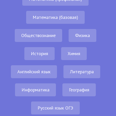
Математика (базовая)
Обществознание
Физика
История
Химия
Английский язык
Литература
Информатика
География
Русский язык ОГЭ