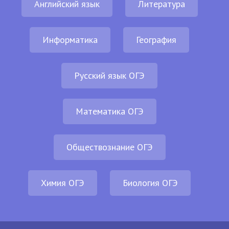
Английский язык
Литература
Информатика
География
Русский язык ОГЭ
Математика ОГЭ
Обществознание ОГЭ
Химия ОГЭ
Биология ОГЭ