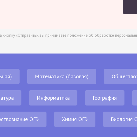
а кнопку «Отправить», вы принимаете
положение об обработке персональн
ьная)
Математика (базовая)
Общество
атура
Информатика
География
ствознание ОГЭ
Химия ОГЭ
Биология 