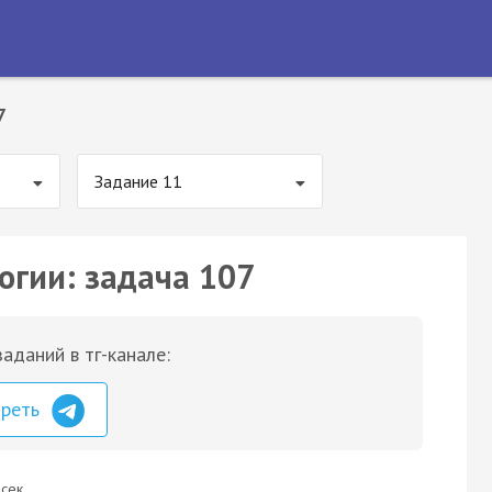
7
Задание 11
огии: задача 107
аданий в тг-канале:
треть
сек.