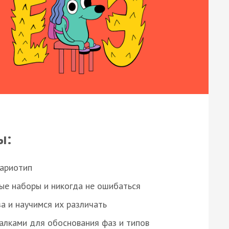
ы:
кариотип
ые наборы и никогда не ошибаться
а и научимся их различать
алками для обоснования фаз и типов