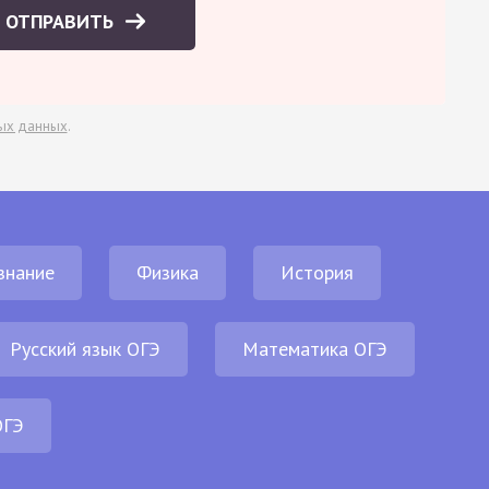
ОТПРАВИТЬ
ых данных
.
знание
Физика
История
Русский язык ОГЭ
Математика ОГЭ
ОГЭ