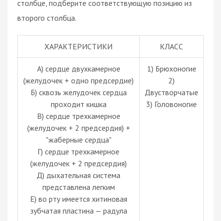
столбце, подберите соответствующую позицию из
второго столбца.
ХАРАКТЕРИСТИКИ
КЛАСС
А) сердце двухкамерное
1) Брюхоногие
(желудочек + одно предсердие)
2)
Б) сквозь желудочек сердца
Двустворчатые
проходит кишка
3) Головоногие
В) сердце трехкамерное
(желудочек + 2 предсердия) +
"жаберные сердца"
Г) сердце трехкамерное
(желудочек + 2 предсердия)
Д) дыхательная система
представлена легким
Е) во рту имеется хитиновая
зубчатая пластина — радула