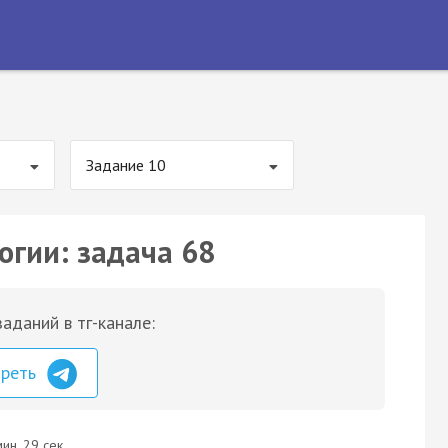
Задание 10
огии: задача 68
аданий в тг-канале:
треть
ин. 29 сек.