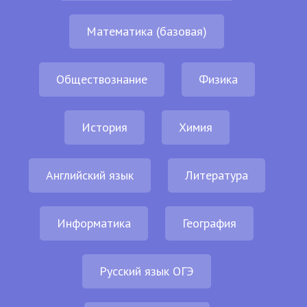
Математика (базовая)
Обществознание
Физика
История
Химия
Английский язык
Литература
Информатика
География
Русский язык ОГЭ