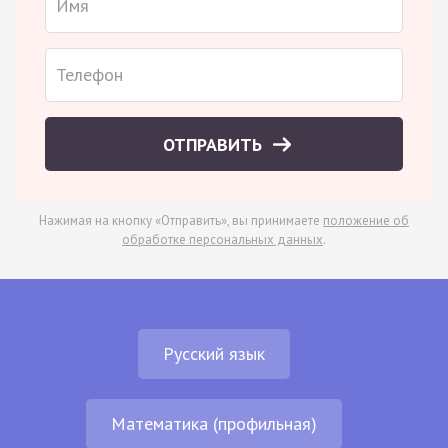
ОТПРАВИТЬ
Нажимая на кнопку «Отправить», вы принимаете
положение об
обработке персональных данных
.
Русский язык
Математика (профильная)