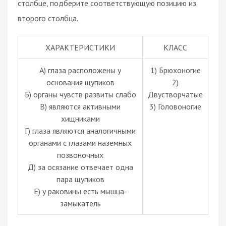
столбце, подберите соответствующую позицию из
второго столбца.
ХАРАКТЕРИСТИКИ
КЛАСС
А) глаза расположены у
1) Брюхоногие
основания щупиков
2)
Б) органы чувств развиты слабо
Двустворчатые
В) являются активными
3) Головоногие
хищниками
Г) глаза являются аналогичными
органами с глазами наземных
позвоночных
Д) за осязание отвечает одна
пара щупиков
Е) у раковины есть мышца-
замыкатель