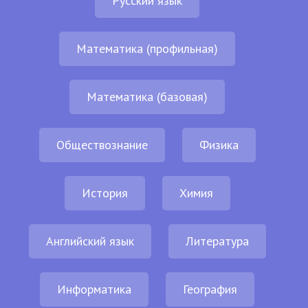
Русский язык
Математика (профильная)
Математика (базовая)
Обществознание
Физика
История
Химия
Английский язык
Литература
Информатика
География