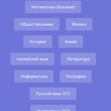
Математика (базовая)
Обществознание
Физика
История
Химия
Английский язык
Литература
Информатика
География
Русский язык ОГЭ
Математика ОГЭ