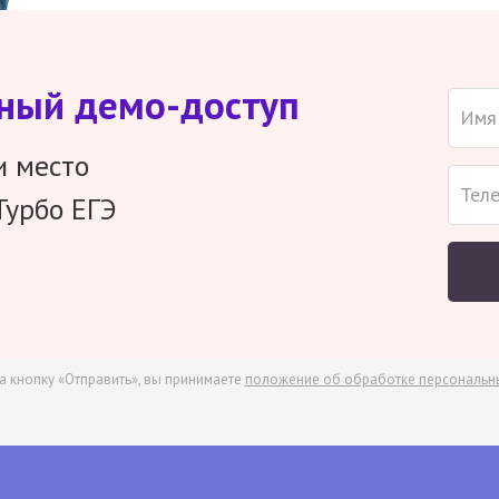
тный демо-доступ
и место
Турбо ЕГЭ
а кнопку «Отправить», вы принимаете
положение об обработке персональн