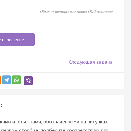
Объект авторского права ООО «Легион»
еть решение
Следующая задача
:
ками и объектами, обозначенными на рисунках
й в первом столбце, подберите соответствующую