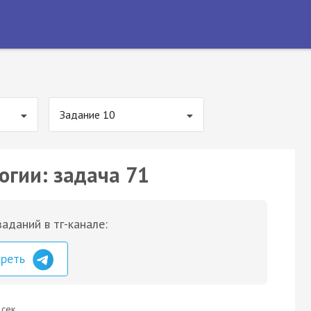
Задание 10
огии: задача 71
аданий в тг-канале:
треть
 сек.