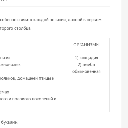
собенностями: к каждой позиции, данной в первом
торого столбца.
ОРГАНИЗМЫ
анизм
1) кокцидия
ложноножек
2) амёба
обыкновенная
кроликов, домашней птицы и
оёмах
лого и полового поколений и
буквами.