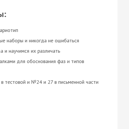
ы:
кариотип
ые наборы и никогда не ошибаться
а и научимся их различать
алками для обоснования фаз и типов
8 в тестовой и №24 и 27 в письменной части