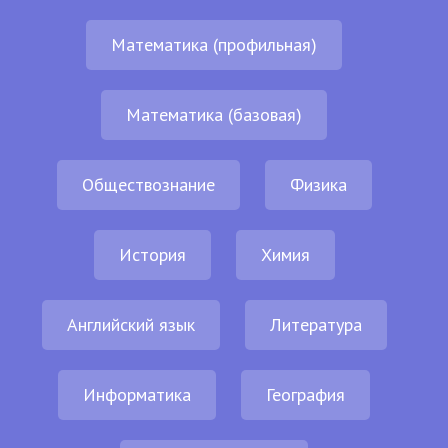
Математика (профильная)
Математика (базовая)
Обществознание
Физика
История
Химия
Английский язык
Литература
Информатика
География