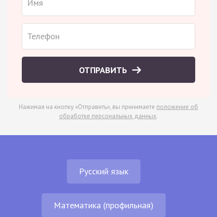
ОТПРАВИТЬ
Нажимая на кнопку «Отправить», вы принимаете
положение об
обработке персональных данных
.
Русский язык
Математика (профильная)