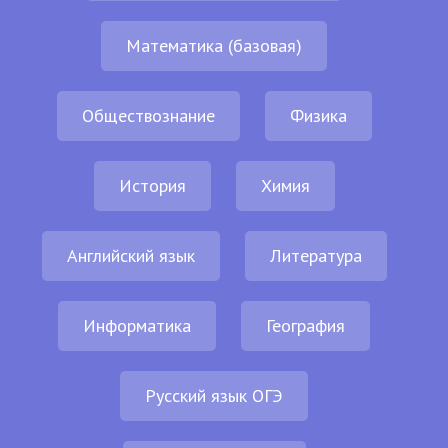
Математика (базовая)
Обществознание
Физика
История
Химия
Английский язык
Литература
Информатика
География
Русский язык ОГЭ