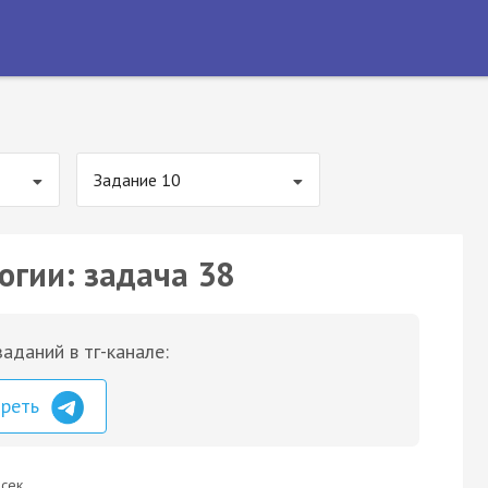
Задание 10
огии: задача 38
аданий в тг-канале:
треть
сек.