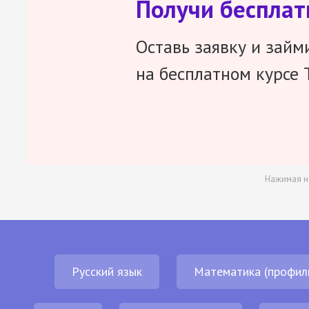
Получи беспла
Оставь заявку и займ
на бесплатном курсе 
Нажимая н
Русский язык
Математика (профил