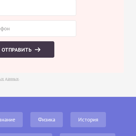
ОТПРАВИТЬ
ых данных
.
знание
Физика
История