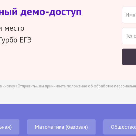
тный демо-доступ
и место
Турбо ЕГЭ
а кнопку «Отправить», вы принимаете
положение об обработке персональн
ьная)
Математика (базовая)
Общество