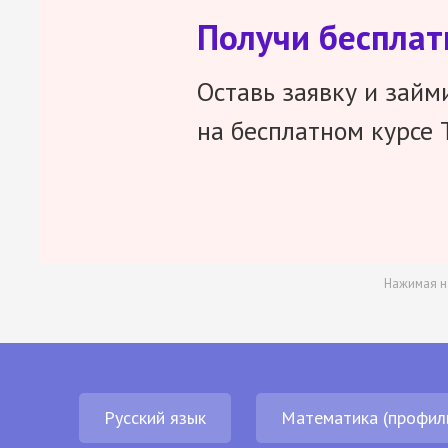
Получи беспла
Оставь заявку и займ
на бесплатном курсе 
Нажимая н
Русский язык
Математика (профил