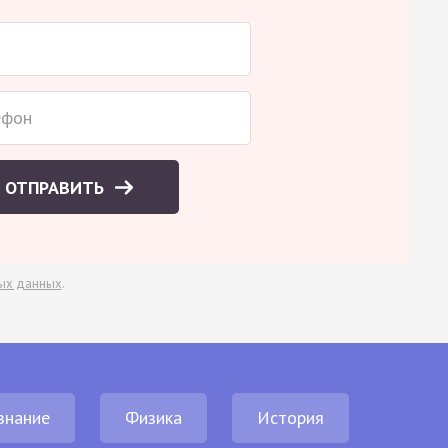
ОТПРАВИТЬ
ых данных
.
знание
Физика
История