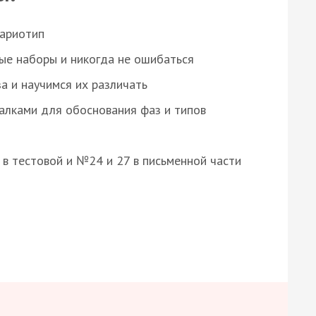
кариотип
ые наборы и никогда не ошибаться
а и научимся их различать
алками для обоснования фаз и типов
8 в тестовой и №24 и 27 в письменной части