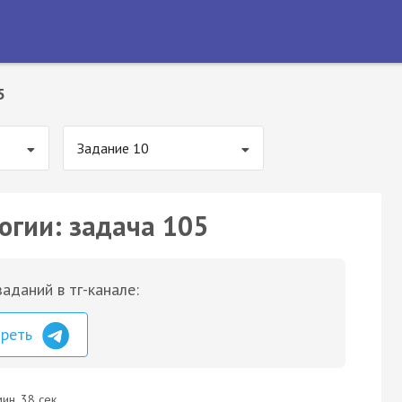
5
Задание 10
огии: задача 105
аданий в тг-канале:
треть
ин. 38 сек.