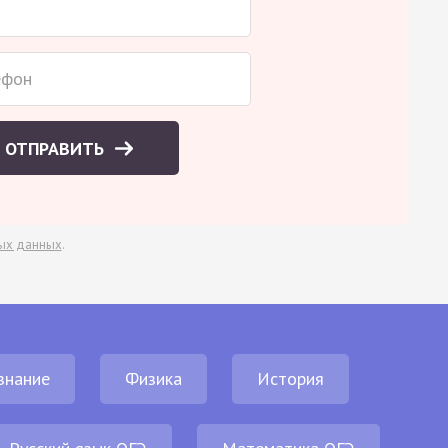
ОТПРАВИТЬ
ых данных
.
знание
Физика
История