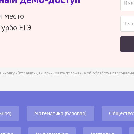
и место
Турбо ЕГЭ
а кнопку «Отправить», вы принимаете
положение об обработке персональн
ьная)
Математика (базовая)
Общество