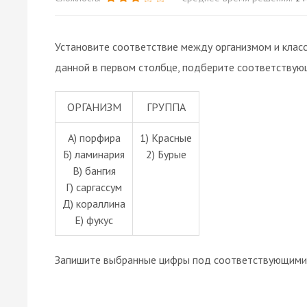
Установите соответствие между организмом и класс
данной в первом столбце, подберите соответствую
ОРГАНИЗМ
ГРУППА
А) порфира
1) Красные
Б) ламинария
2) Бурые
В) бангия
Г) саргассум
Д) кораллина
Е) фукус
Запишите выбранные цифры под соответствующими 