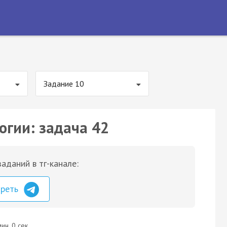
Задание 10
огии: задача 42
аданий в тг-канале:
треть
ин. 0 сек.