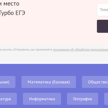
и место
Турбо ЕГЭ
а кнопку «Отправить», вы принимаете
положение об обработке персональн
ьная)
Математика (базовая)
Общество
атура
Информатика
География