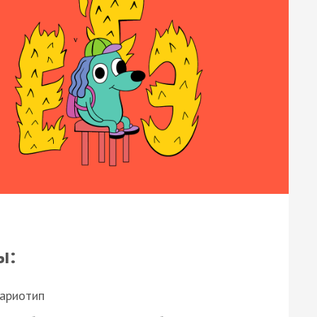
ы:
кариотип