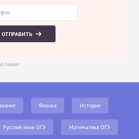
ОТПРАВИТЬ
ых данных
.
знание
Физика
История
Русский язык ОГЭ
Математика ОГЭ