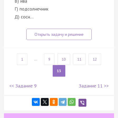
В) ива
Г) подсолнечник
Д) сосн…
1
...
9
10
11
12
13
<< Задание 9
Задание 11 >>