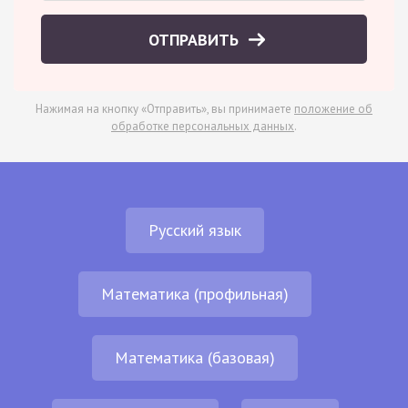
ОТПРАВИТЬ
Нажимая на кнопку «Отправить», вы принимаете
положение об
обработке персональных данных
.
Русский язык
Математика (профильная)
Математика (базовая)