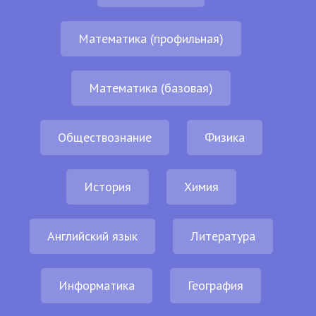
Математика (профильная)
Математика (базовая)
Обществознание
Физика
История
Химия
Английский язык
Литература
Информатика
География