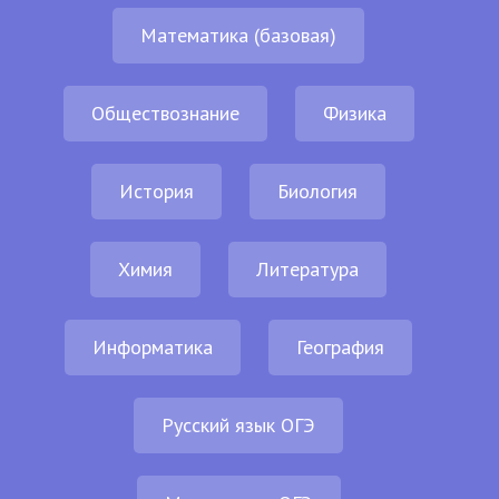
Математика (базовая)
Обществознание
Физика
История
Биология
Химия
Литература
Информатика
География
Русский язык ОГЭ