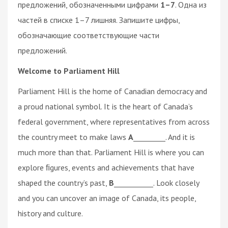
предложений, обозначенными цифрами
1–7
. Одна из
частей в списке 1–7 лишняя. Запишите цифры,
обозначающие соответствующие части
предложений.
Welcome to Parliament Hill
Parliament Hill is the home of Canadian democracy and
a proud national symbol. It is the heart of Canada’s
federal government, where representatives from across
the country meet to make laws
A
_________. And it is
much more than that. Parliament Hill is where you can
explore ﬁgures, events and achievements that have
shaped the country’s past,
B
___________. Look closely
and you can uncover an image of Canada, its people,
history and culture.