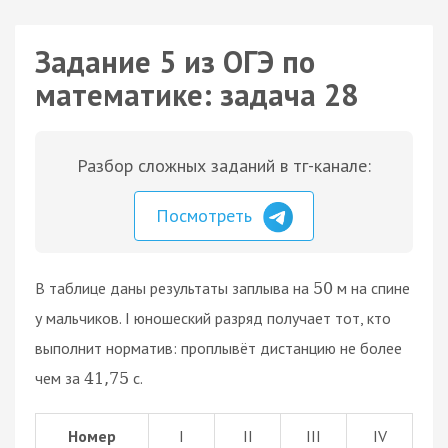
Задание 5 из ОГЭ по
математике: задача 28
Разбор сложных заданий в тг-канале:
Посмотреть
В таблице даны результаты заплыва на
м на спине
50
у мальчиков. I юношеский разряд получает тот, кто
выполнит норматив: проплывёт дистанцию не более
чем за
с.
41
,
75
Номер
I
II
III
IV