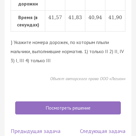
дорожки
Время (в
41
,
57
41
,
83
40
,
94
41
,
90
секундах)
} Укажите номера дорожек, по которым плыли
мальчики, выполнившие норматив. 1) только II 2) II, IV
3) I, III 4) только III
Объект авторского права ООО «Легион»
Посмотреть решение
Предыдущая задача
Следующая задача