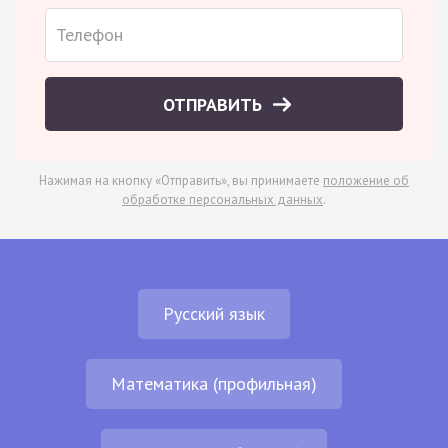
ОТПРАВИТЬ
Нажимая на кнопку «Отправить», вы принимаете
положение об
обработке персональных данных
.
Русский язык
Математика (профильная)