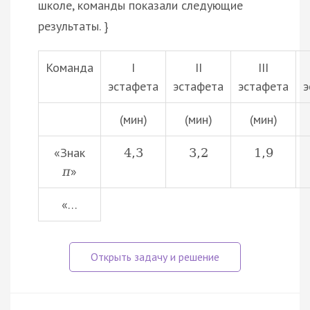
школе, команды показали следующие
результаты. }
Команда
I
II
III
эстафета
эстафета
эстафета
э
(мин)
(мин)
(мин)
«Знак
4
,
3
3
,
2
1
,
9
»
π
«…