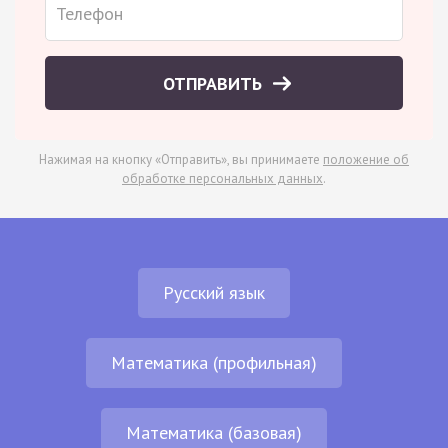
ОТПРАВИТЬ
Нажимая на кнопку «Отправить», вы принимаете
положение об
обработке персональных данных
.
Русский язык
Математика (профильная)
Математика (базовая)