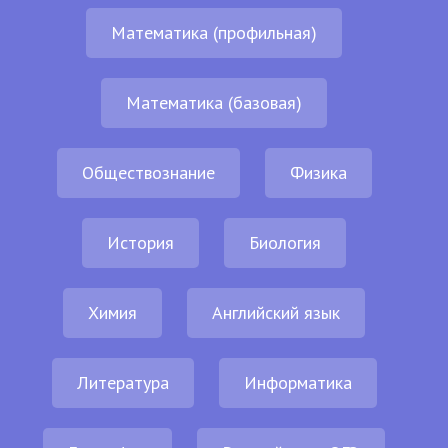
Математика (профильная)
Математика (базовая)
Обществознание
Физика
История
Биология
Химия
Английский язык
Литература
Информатика