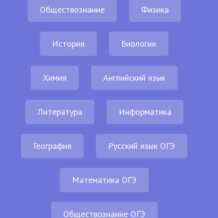
Обществознание
Физика
История
Биология
Химия
Английский язык
Литература
Информатика
География
Русский язык ОГЭ
Математика ОГЭ
Обществознание ОГЭ