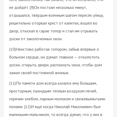
не дойдёт. (9)Он постоял несколько минут,
отдышался, твёрдым военным шагом пересёк улицу,
решительно оторвал крест от калитки, вошёл во
двор, отыскал в сарае топор и стал им отрывать
доски от заколоченных окон.
(10)Неистово работая топором, забыв впервые о
больном сердце, он думал: главное — отколотить
доски, открыть двери, распахнуть окна, чтобы дом
зажил своей постоянной жизнью.
(11)По памяти дом всегда казался ему большим,
просторным, пахнущим тёплым воздухом печей,
горячим хлебом, парным молоком и свежевымытыми
полами. (12)И ещё когда Николай Николаевич был
маленьким мальчиком, то всегда думал, что у них в