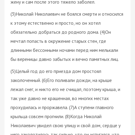
жену и сам после этого тяжело заболел.
(3)Николай Николаевич не боялся смерти и относился
к этому естественно и просто, но он хотел
обязательно добраться до родного дома. (4)Он
мечтал попасть в окружение старых стен, где
длинными бессонными ночами перед ним мелькали
бы вереницы давно забытых и вечно памятных лиц.
(5)Целый год до его приезда дом простоял
заколоченный. (6)Его поливали дожди, на крыше
лежал снег, и никто его не счищал, поэтому крыша, и
так уже давно не крашенная, во многих местах
прохудилась и проржавела. (7)А ступени главного
крыльца совсем прогнили. (8)Когда Николай
Николаевич увидел свою улицу и свой дом, сердце у
него заколотилось так сильно, что он испугался, что