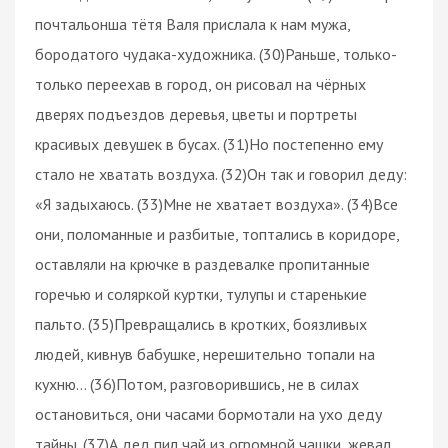
почтальонша тётя Валя прислала к нам мужа,
бородатого чудака-художника. (30)Раньше, только-
только переехав в город, он рисовал на чёрных
дверях подъездов деревья, цветы и портреты
красивых девушек в бусах. (31)Но постепенно ему
стало не хватать воздуха. (32)Он так и говорил деду:
«Я задыхаюсь. (33)Мне не хватает воздуха». (34)Все
они, поломанные и разбитые, топтались в коридоре,
оставляли на крючке в раздевалке пропитанные
горечью и соляркой куртки, тулупы и старенькие
пальто. (35)Превращались в кротких, боязливых
людей, кивнув бабушке, нерешительно топали на
кухню… (36)Потом, разговорившись, не в силах
остановиться, они часами бормотали на ухо деду
тайны. (37)А дед пил чай из огромной чашки, жевал