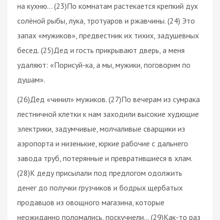
на кухню… (23)По комнатам растекается крепкий дух
солёной рыбы, лука, тротуаров и ржавчины. (24) Это
запах «мужиков», предвестник их тихих, задушевных
бесед. (25)Дед и гость прикрывают дверь, а меня
удаляют: «Порисуй-ка, а мы, мужики, поговорим по
душам».
(26)Дед «чинил» мужиков. (27)По вечерам из сумрака
лестничной клетки к нам заходили высокие худющие
электрики, задумчивые, молчаливые сварщики из
аэропорта и низенькие, юркие рабочие с дальнего
завода труб, потерянные и превратившиеся в хлам.
(28)К деду присылали под предлогом одолжить
денег до получки грузчиков и бодрых щербатых
продавцов из овощного магазина, которые
неожиданно поломались, поскучнели… (29)Как-то раз