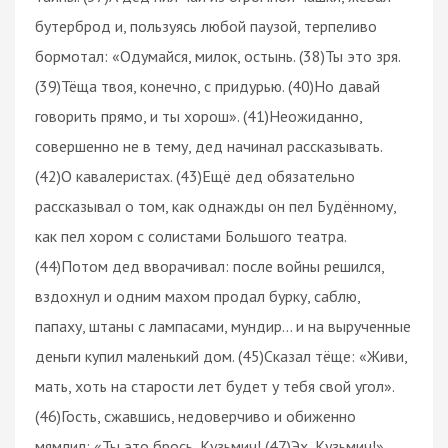
бутерброд и, пользуясь любой паузой, терпеливо
бормотал: «Одумайся, милок, остынь. (38)Ты это зря.
(39)Тёща твоя, конечно, с придурью. (40)Но давай
говорить прямо, и ты хорош». (41)Неожиданно,
совершенно не в тему, дед начинал рассказывать.
(42)О кавалеристах. (43)Ещё дед обязательно
рассказывал о том, как однажды он пел Будённому,
как пел хором с солистами Большого театра.
(44)Потом дед вворачивал: после войны решился,
вздохнул и одним махом продал бурку, саблю,
папаху, штаны с лампасами, мундир… и на вырученные
деньги купил маленький дом. (45)Сказал тёще: «Живи,
мать, хоть на старости лет будет у тебя свой угол».
(46)Гость, сжавшись, недоверчиво и обиженно
мямлил: «Ты это брось, Кузьмич! (47)Эх, Кузьмич!»