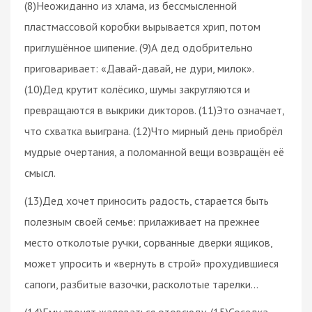
(8)Неожиданно из хлама, из бессмысленной
пластмассовой коробки вырывается хрип, потом
приглушённое шипение. (9)А дед одобрительно
приговаривает: «Давай-давай, не дури, милок».
(10)Дед крутит колёсико, шумы закругляются и
превращаются в выкрики дикторов. (11)Это означает,
что схватка выиграна. (12)Что мирный день приобрёл
мудрые очертания, а поломанной вещи возвращён её
смысл.
(13)Дед хочет приносить радость, старается быть
полезным своей семье: прилаживает на прежнее
место отколотые ручки, сорванные дверки ящиков,
может упросить и «вернуть в строй» прохудившиеся
сапоги, разбитые вазочки, расколотые тарелки…
(14)Ему звонят жаловаться отовсюду. (15)Соседка