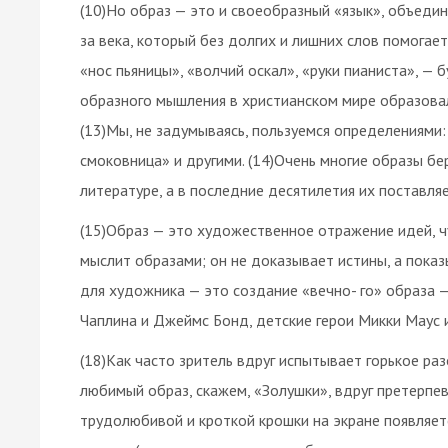
(10)Но образ — это и своеобразный «язык», объеди
за века, который без долгих и лишних слов помогае
«нос пьяницы», «волчий оскал», «руки пианиста», — 
образного мышления в христианском мире образовал
(13)Мы, не задумываясь, пользуемся определениями:
смоковница» и другими. (14)Очень многие образы бе
литературе, а в последние десятилетия их поставляе
(15)Образ — это художественное отражение идей, чу
мыслит образами; он не доказывает истины, а показы
для художника — это создание «вечно- го» образа —
Чаплина и Джеймс Бонд, детские герои Микки Маус 
(18)Как часто зритель вдруг испытывает горькое ра
любимый образ, скажем, «Золушки», вдруг претерпе
трудолюбивой и кроткой крошки на экране появляет