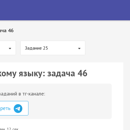
ача 46
Задание 25
кому языку: задача 46
аданий в тг-канале:
треть
ин. 12 сек.