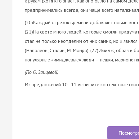
к рукам (хотя кто знает, как оно было на самом дел
предпринимались всегда, они чаще всего наталкивал
(20)Каждый отрезок времени добавляет новые вост
(21)На свете много людей, которые смогли придумат
стал не только неотделим от них самих, но и явил
(Наполеон, Сталин, М. Монро). (22)Имидж, образ в 
популярные «имиджевые» люди — пешки, марионетки в
(По О. Зайцевой)
Из предложений 10–11 выпишите контекстные синон
Посмотр