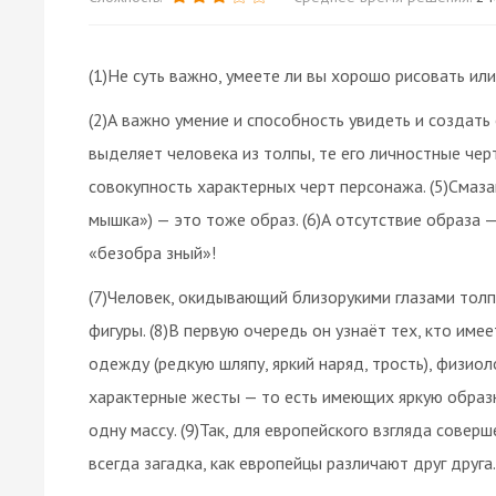
(1)Не суть важно, умеете ли вы хорошо рисовать или
(2)А важно умение и способность увидеть и создать о
выделяет человека из толпы, те его личностные чер
совокупность характерных черт персонажа. (5)Смаза
мышка») — это тоже образ. (6)А отсутствие образа 
«безобра зный»!
(7)Человек, окидывающий близорукими глазами тол
фигуры. (8)В первую очередь он узнаёт тех, кто им
одежду (редкую шляпу, яркий наряд, трость), физиол
характерные жесты — то есть имеющих яркую образн
одну массу. (9)Так, для европейского взгляда совер
всегда загадка, как европейцы различают друг друга.