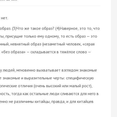
 нет.
браз. (3)Что же такое образ? (4)Наверное, это то, что
ты, присущие только ему одному, то есть образ — это
нный, невнятный образ (незаметный человек, «серая
— «без образа» — складывается в тяжёлое слово —
пу людей, мгновенно выхватывает взглядом знакомые
еет знакомые и выразительные черты: специфическую
огические отличия (очень высокий или малый рост),
ость, тогда как остальные люди сливаются для него в
шенно не различимы китайцы, правда, и для китайцев