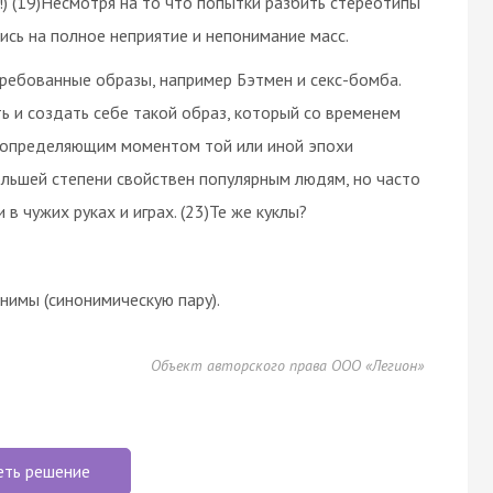
е!) (19)Несмотря на то что попытки разбить стереотипы
ись на полное неприятие и непонимание масс.
ребованные образы, например Бэтмен и секс-бомба.
ь и создать себе такой образ, который со временем
ся определяющим моментом той или иной эпохи
большей степени свойствен популярным людям, но часто
 чужих руках и играх. (23)Те же куклы?
имы (синонимическую пару).
Объект авторского права ООО «Легион»
еть решение