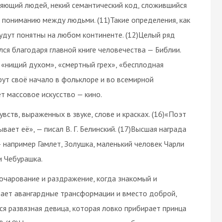
няющий людей, некий семантический код, сложившийся
т пониманию между людьми. (11)Такие определения, как
будут понятны на любом континенте. (12)Целый ряд
ся благодаря главной книге человечества — Библии.
 «нищий духом», «смертный грех», «бесплодная
рут своё начало в фольклоре и во всемирной
т массовое искусство — кино.
вств, выраженных в звуке, слове и красках. (16)«Поэт
вает её», — писал В. Г. Белинский. (17)Высшая награда
 например Гамлет, Золушка, маленький человек Чарли
и Чебурашка.
зочарование и раздражение, когда знакомый и
вает авангардные трансформации и вместо доброй,
ся развязная девица, которая ловко прибирает принца