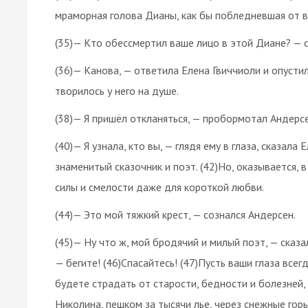
мраморная голова Дианы, как бы побледневшая от в
(35)— Кто обессмертил ваше лицо в этой Диане? — 
(36)— Канова, — ответила Елена Гвиччиоли и опустила
творилось у него на душе.
(38)— Я пришёл откланяться, — пробормотал Андерсен
(40)— Я узнала, кто вы, — глядя ему в глаза, сказала
знаменитый сказочник и поэт. (42)Но, оказывается, в
силы и смелости даже для короткой любви.
(44)— Это мой тяжкий крест, — сознался Андерсен.
(45)— Ну что ж, мой бродячий и милый поэт, — сказа
— бегите! (46)Спасайтесь! (47)Пусть ваши глаза всег
будете страдать от старости, бедности и болезней, 
Николина, пешком за тысячи лье, через снежные горы