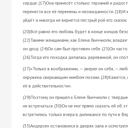
сердце. (17)Она принесёт столько терзаний и радости
перенести все её перемены и неожиданности. (18)И 
уйдёт и никогда не вернётся пёстрый рой его сказок.
(20)Всё равно его любовь будет в конце концов безо
(22)Такими женщинами, как Елена Гвиччиоли, владеет
он урод. (24)Он сам был противен себе. (25)Он част
(26)Тогда его походка делалась деревянной, он спо
(27)«Только в воображении, — уверял он себя, — лю
окружена сверкающим нимбом поэзии. (28)Кажется, 
её в действительности».
(29)Поэтому он пришёл к Елене Гвиччиоли с твёрды
не встречаться. (30)Он не мог прямо сказать ей об 
встретились только вчера в дилижансе по пути в Вер
(33)Андерсен остановился в дверях зала и осмотрел