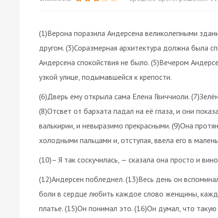
(1)Верона поразила Андерсена великолепными здани
другом. (3)Соразмерная архитектура должна была сп
Андерсена спокойствия не было. (5)Вечером Андерсе
узкой улице, подымавшейся к крепости.
(6)Дверь ему открыла сама Елена Гвиччиоли. (7)Зелё
(8)Отсвет от бархата падал на её глаза, и они пока
валькирии, и невыразимо прекрасными. (9)Она протя
холодными пальцами и, отступая, ввела его в малень
(10)– Я так соскучилась, — сказала она просто и вин
(12)Андерсен побледнел. (13)Весь день он вспоминал
боли в сердце любить каждое слово женщины, кажду
платье. (15)Он понимал это. (16)Он думал, что такую