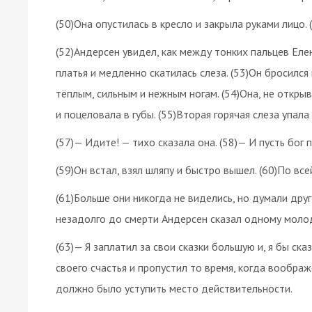
(50)Она опустилась в кресло и закрыла руками лицо.
(52)Андерсен увидел, как между тонких пальцев Елен
платья и медленно скатилась слеза. (53)Он бросился 
тёплым, сильным и нежным ногам. (54)Она, не открыва
и поцеловала в губы. (55)Вторая горячая слеза упала
(57)— Идите! — тихо сказала она. (58)— И пусть бог п
(59)Он встал, взял шляпу и быстро вышел. (60)По вс
(61)Больше они никогда не виделись, но думали друг
незадолго до смерти Андерсен сказал одному моло
(63)— Я заплатил за свои сказки большую и, я бы ска
своего счастья и пропустил то время, когда воображе
должно было уступить место действительности.