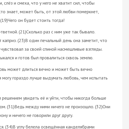
, слёз и смеха, что у него не хватит сил, чтобы
кто знает, может быть, от этой любви померкнет,
 (19)Чего он будет стоить тогда!
тветной. (21)Сколько раз с ним уже так бывало.
 каприз. (23)В один печальный день она заметит, что
о чувствовал за своей спиной насмешливые взгляды.
тыкался и готов был провалиться сквозь землю.
бовь может длиться вечно и может быть вечно
я могу гораздо лучше выдумать любовь, чем испытать
м решением увидеть её и уйти, чтобы никогда больше
этом. (31)Ведь между ними ничего не произошло. (32)Они
ону и ничего не говорили друг другу.
ся. (34)В углу белела освещённая канделябрами