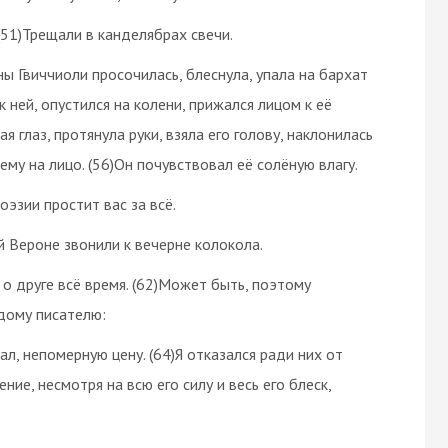
 (51)Трещали в канделябрах свечи.
ы Гвиччиоли просочилась, блеснула, упала на бархат
к ней, опустился на колени, прижался лицом к её
я глаз, протянула руки, взяла его голову, наклонилась
 ему на лицо. (56)Он почувствовал её солёную влагу.
оэзии простит вас за всё.
ей Вероне звонили к вечерне колокола.
 о друге всё время. (62)Может быть, поэтому
дому писателю:
зал, непомерную цену. (64)Я отказался ради них от
ние, несмотря на всю его силу и весь его блеск,