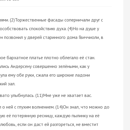
ями. (2)Торжественные фасады соперничали друг с
особствовать спокойствию духа. (4)Но на душе у
н позвонил у дверей старинного дома Гвиччиоли, в
ное бархатное платье плотно облегало её стан.
зались Андерсену совершенно зелёными, как у
нула ему обе руки, сжала его широкие ладони
кий зал.
овато улыбнулась. (11)Мне уже не хватает вас.
 о ней с глухим волнением. (14)Он знал, что можно до
ю её потерянную ресницу, каждую пылинку на её
 любовь, если он даст ей разгореться, не вместит