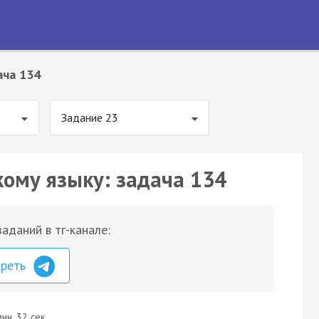
ача 134
Задание 23
кому языку: задача 134
аданий в тг-канале:
треть
ин. 32 сек.