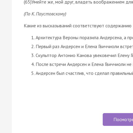
(65)Умейте же, мой друг, владеть воображением для 
(По К. Паустовскому)
Какие из высказываний соответствуют содержанию 
Архитектура Вероны поразила Андерсена, а про
Первый раз Андерсен и Елена Гвиччиоли встрет
Скульптор Антонио Канова увековечил Елену Г
После встречи Андерсен и Елена Гвиччиоли не 
Андерсен был счастлив, что сделал правильны
Посмотр