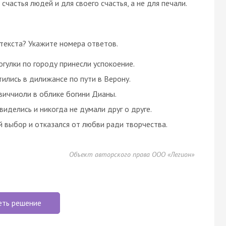
счастья людей и для своего счастья, а не для печали.
текста? Укажите номера ответов.
гулки по городу принесли успокоение.
ились в дилижансе по пути в Верону.
виччиоли в облике богини Дианы.
виделись и никогда не думали друг о друге.
й выбор и отказался от любви ради творчества.
Объект авторского права ООО «Легион»
еть решение