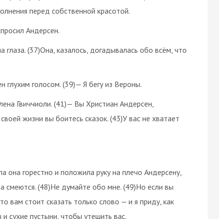
олнения перед собственной красотой.
спросил Андерсен.
 глаза. (37)Она, казалось, догадывалась обо всём, что
 глухим голосом. (39)— Я бегу из Вероны.
 Елена Гвиччиоли. (41)— Вы Христиан Андерсен,
 своей жизни вы боитесь сказок. (43)У вас не хватает
ла она горестно и положила руку на плечо Андерсену,
да смеются. (48)Не думайте обо мне. (49)Но если вы
то вам стоит сказать только слово — и я приду, как
 и сухие пустыни, чтобы утешить вас.