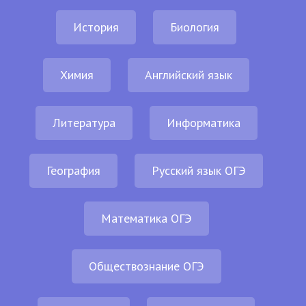
История
Биология
Химия
Английский язык
Литература
Информатика
География
Русский язык ОГЭ
Математика ОГЭ
Обществознание ОГЭ