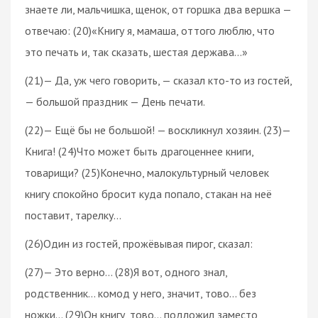
знаете ли, мальчишка, щенок, от горшка два вершка —
отвечаю: (20)«Книгу я, мамаша, оттого люблю, что
это печать и, так сказать, шестая держава…»
(21)— Да, уж чего говорить, — сказал кто-то из гостей,
— большой праздник — День печати.
(22)— Ещё бы не большой! — воскликнул хозяин. (23)—
Книга! (24)Что может быть драгоценнее книги,
товарищи? (25)Конечно, малокультурный человек
книгу спокойно бросит куда попало, стакан на неё
поставит, тарелку…
(26)Один из гостей, прожёвывая пирог, сказал:
(27)— Это верно… (28)Я вот, одного знал,
родственник… комод у него, значит, тово… без
ножки… (29)Он книгу, тово… подложил заместо