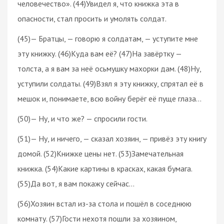
человечество». (44)Увидел я, что книжка эта в
опасности, стал просить и умолять солдат.
(45)— Братцы, — говорю я солдатам, — уступите мне
эту книжку. (46)Куда вам её? (47)На завёртку —
толста, а я вам за неё осьмушку махорки дам. (48)Ну,
уступили солдаты. (49)Взял я эту книжку, спрятал её в
мешок и, понимаете, всю войну берёг её пуще глаза…
(50)— Ну, и что же? — спросили гости.
(51)— Ну, и ничего, — сказал хозяин, — привёз эту книгу
домой. (52)Книжке цены нет. (53)Замечательная
книжка. (54)Какие картины в красках, какая бумага.
(55)Да вот, я вам покажу сейчас…
(56)Хозяин встал из-за стола и пошёл в соседнюю
комнату. (57)Гости нехотя пошли за хозяином,