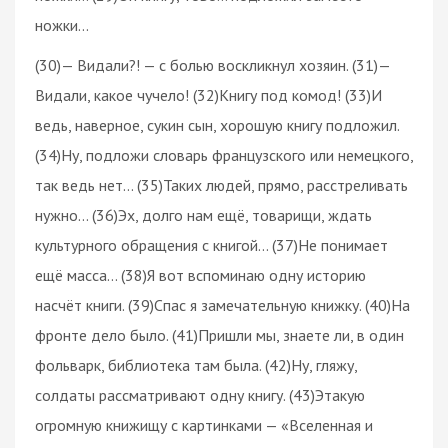
ножки…
(30)— Видали?! — с болью воскликнул хозяин. (31)—
Видали, какое чучело! (32)Книгу под комод! (33)И
ведь, наверное, сукин сын, хорошую книгу подложил.
(34)Ну, подложи словарь французского или немецкого,
так ведь нет… (35)Таких людей, прямо, расстреливать
нужно… (36)Эх, долго нам ещё, товарищи, ждать
культурного обращения с книгой… (37)Не понимает
ещё масса… (38)Я вот вспоминаю одну историю
насчёт книги. (39)Спас я замечательную книжку. (40)На
фронте дело было. (41)Пришли мы, знаете ли, в один
фольварк, библиотека там была. (42)Ну, гляжу,
солдаты рассматривают одну книгу. (43)Этакую
огромную книжищу с картинками — «Вселенная и