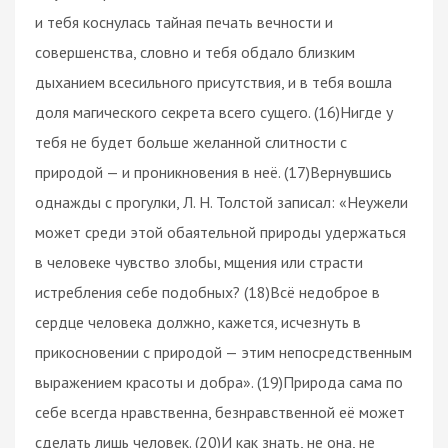
и тебя коснулась тайная печать вечности и
совершенства, словно и тебя обдало близким
дыханием всесильного присутствия, и в тебя вошла
доля магического секрета всего сущего. (16)Нигде у
тебя не будет больше желанной слитности с
природой — и проникновения в неё. (17)Вернувшись
однажды с прогулки, Л. Н. Толстой записал: «Неужели
может среди этой обаятельной природы удержаться
в человеке чувство злобы, мщения или страсти
истребления себе подобных? (18)Всё недоброе в
сердце человека должно, кажется, исчезнуть в
прикосновении с природой — этим непосредственным
выражением красоты и добра». (19)Природа сама по
себе всегда нравственна, безнравственной её может
сделать лишь человек. (20)И как знать, не она, не