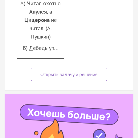
А) Читал охотно
Апулея
, а
Цицерона
не
читал. (А.
Пушкин)
Б)
Л
ебедь уп…