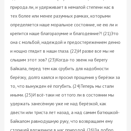
природа ли, и удерживает в немалой степени нас в
тех более или менее разумных рамках, которыми
определяется наше моральное состояние, не ею ли и
крепится наше благоразумие и благодеяние?! (21)Это
она с мольбой, надеждой и предостережением денно
и нощно глядит в наши глаза. (22)И разве все мы не
слышим этот зов? (23)Когда-то эвенк на берегу
Байкала, перед тем как срубить для надобности
берёзку, долго каялся и просил прощения у берёзки за
то, что вынужден её погубить. (24)Теперь мы стали
иными. (25)И всё-таки не оттого ли в состоянии мы
удержать занесённую уже не над берёзкой, как
двести или триста лет назад, а над самим батюшкой-
Байкалом равнодушную руку, что возвращаем ему
сторицей вложенное в нас природой. (26)За добро