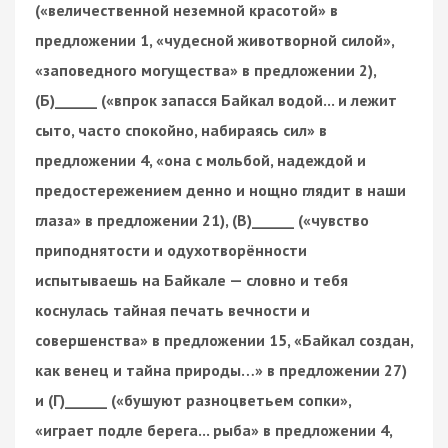
(«величественной неземной красотой» в
предложении 1, «чудесной животворной силой»,
«заповедного могущества» в предложении 2),
(Б)______ («впрок запасся Байкал водой... и лежит
сыто, часто спокойно, набираясь сил» в
предложении 4, «она с мольбой, надеждой и
предостережением денно и нощно глядит в наши
глаза» в предложении 21), (В)______ («чувство
приподнятости и одухотворённости
испытываешь на Байкале — словно и тебя
коснулась тайная печать вечности и
совершенства» в предложении 15, «Байкал создан,
как венец и тайна природы…» в предложении 27)
и (Г)______ («бушуют разноцветьем сопки»,
«играет подле берега... рыба» в предложении 4,