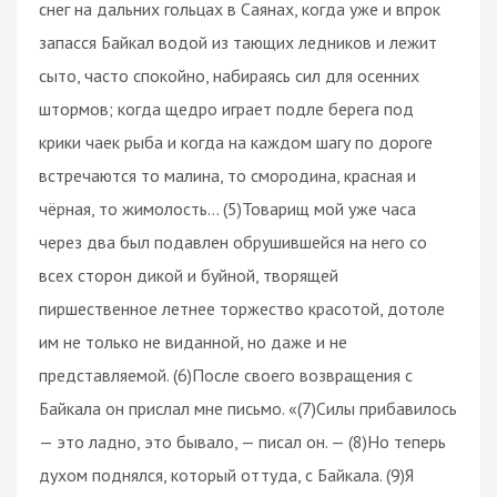
снег на дальних гольцах в Саянах, когда уже и впрок
запасся Байкал водой из тающих ледников и лежит
сыто, часто спокойно, набираясь сил для осенних
штормов; когда щедро играет подле берега под
крики чаек рыба и когда на каждом шагу по дороге
встречаются то малина, то смородина, красная и
чёрная, то жимолость… (5)Товарищ мой уже часа
через два был подавлен обрушившейся на него со
всех сторон дикой и буйной, творящей
пиршественное летнее торжество красотой, дотоле
им не только не виданной, но даже и не
представляемой. (6)После своего возвращения с
Байкала он прислал мне письмо. «(7)Силы прибавилось
— это ладно, это бывало, — писал он. — (8)Но теперь
духом поднялся, который оттуда, с Байкала. (9)Я