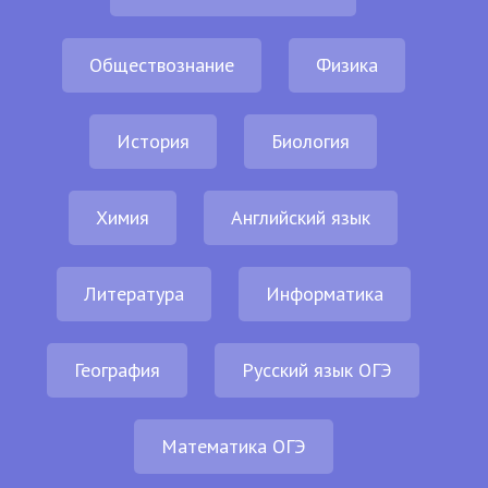
Обществознание
Физика
История
Биология
Химия
Английский язык
Литература
Информатика
География
Русский язык ОГЭ
Математика ОГЭ