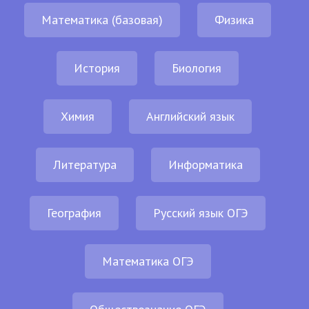
Математика (базовая)
Физика
История
Биология
Химия
Английский язык
Литература
Информатика
География
Русский язык ОГЭ
Математика ОГЭ