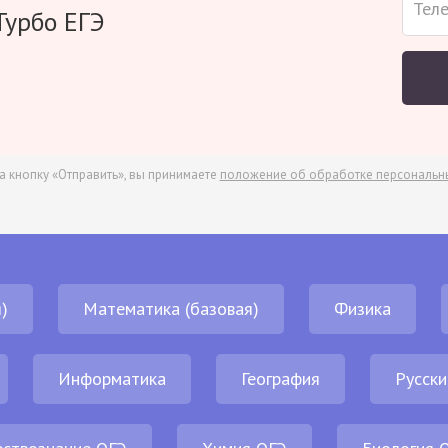
Турбо ЕГЭ
а кнопку «Отправить», вы принимаете
положение об обработке персональн
)
Математика (базовая)
Физика
Информатика
География
Русски