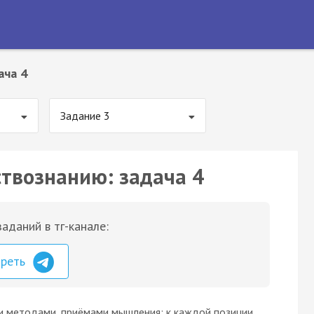
ача 4
Задание 3
ствознанию: задача 4
аданий в тг-канале:
треть
и методами, приёмами мышления: к каждой позиции,