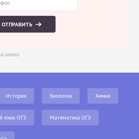
ОТПРАВИТЬ
ых данных
.
История
Биология
Химия
й язык ОГЭ
Математика ОГЭ