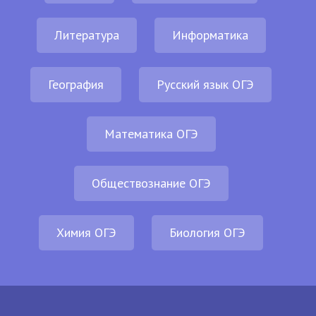
Литература
Информатика
География
Русский язык ОГЭ
Математика ОГЭ
Обществознание ОГЭ
Химия ОГЭ
Биология ОГЭ