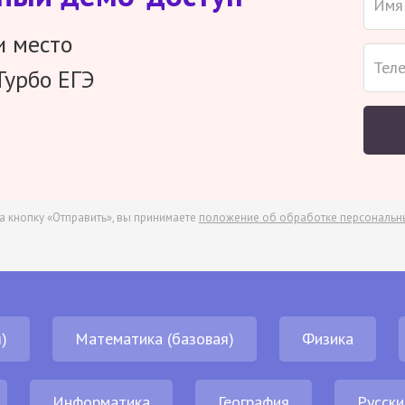
и место
Турбо ЕГЭ
а кнопку «Отправить», вы принимаете
положение об обработке персональн
)
Математика (базовая)
Физика
Информатика
География
Русски