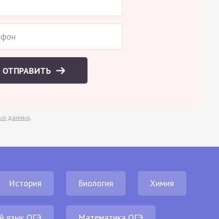
ОТПРАВИТЬ
ых данных
.
История
Биология
Химия
й язык ОГЭ
Математика ОГЭ