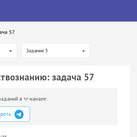
ача 57
Задание 3
ствознанию: задача 57
аданий в тг-канале:
треть
 сек.