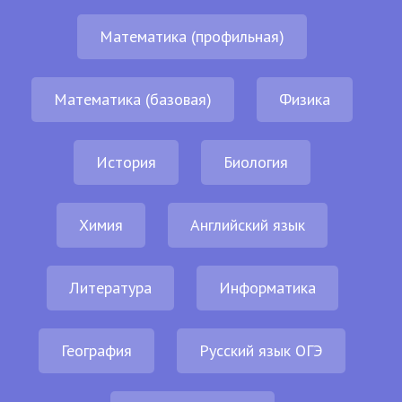
Математика (профильная)
Математика (базовая)
Физика
История
Биология
Химия
Английский язык
Литература
Информатика
География
Русский язык ОГЭ