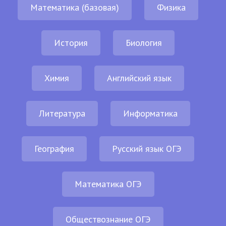
Математика (базовая)
Физика
История
Биология
Химия
Английский язык
Литература
Информатика
География
Русский язык ОГЭ
Математика ОГЭ
Обществознание ОГЭ