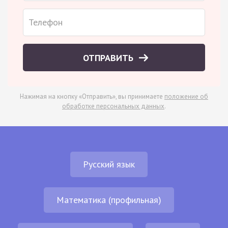
ОТПРАВИТЬ
Нажимая на кнопку «Отправить», вы принимаете
положение об
обработке персональных данных
.
Русский язык
Математика (профильная)