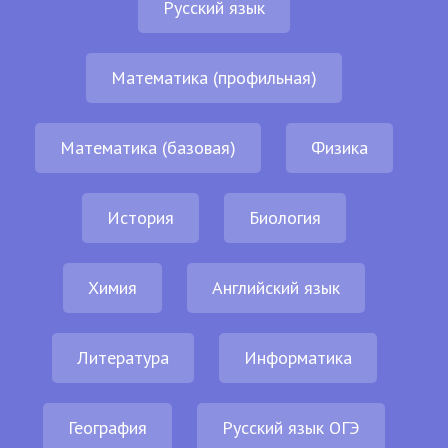
Русский язык
Математика (профильная)
Математика (базовая)
Физика
История
Биология
Химия
Английский язык
Литература
Информатика
География
Русский язык ОГЭ