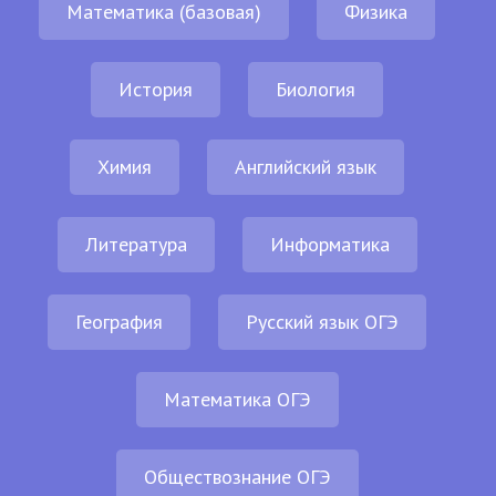
Математика (базовая)
Физика
История
Биология
Химия
Английский язык
Литература
Информатика
География
Русский язык ОГЭ
Математика ОГЭ
Обществознание ОГЭ