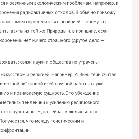
ся к различным экологическим проблемам, например, к
оронения радиоактивных отходов. Я обычно привожу
агаю самим определиться с позицией. Почему-то
нты взяты из той же Природы и, в принципе, если
захоронении нет ничего страшного (другое дело —
рждать: связи науки и общества не утрачены.
искусством и религией. Например, А. Эйнштейн считал
игиозной: «Основой всей научной работы служит
нную и познаваемую сущность. Это убеждение
аметились тенденции к усилению религиозного
сто кощунственным, но сейчас в людях вполне
Получается, что между теистическим и
конфронтации.