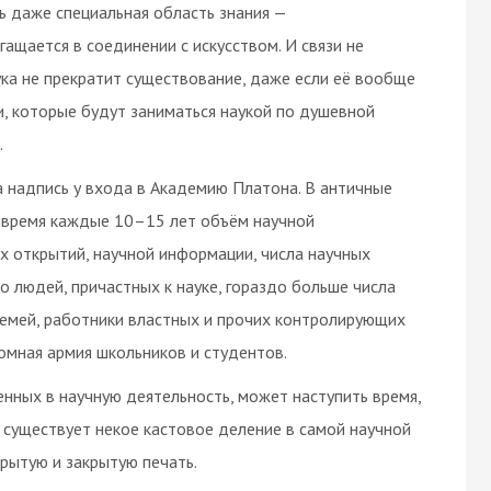
ь даже специальная область знания —
гащается в соединении с искусством. И связи не
ука не прекратит существование, даже если её вообще
и, которые будут заниматься наукой по душевной
.
 надпись у входа в Академию Платона. В античные
е время каждые 10–15 лет объём научной
х открытий, научной информации, числа научных
ло людей, причастных к науке, гораздо больше числа
семей, работники властных и прочих контролирующих
омная армия школьников и студентов.
енных в научную деятельность, может наступить время,
 существует некое кастовое деление в самой научной
крытую и закрытую печать.