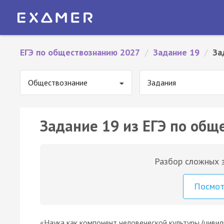
ЕГЭ по обществознанию 2027
/
Задание 19
/
За
Обществознание
Задания
Задание 19 из ЕГЭ по общ
Разбор сложных з
Посмо
«Наука как компонент человеческой культуры (циви