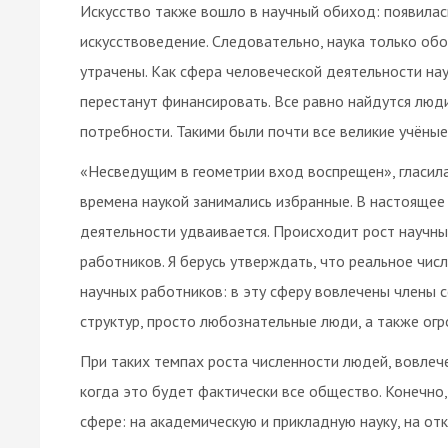
Искусство также вошло в научный обиход: появилас
искусствоведение. Следовательно, наука только обо
утрачены. Как сфера человеческой деятельности на
перестанут финансировать. Все равно найдутся люд
потребности. Такими были почти все великие учёные
«Несведущим в геометрии вход воспрещен», гласила
времена наукой занимались избранные. В настояще
деятельности удваивается. Происходит рост научны
работников. Я берусь утверждать, что реальное чис
научных работников: в эту сферу вовлечены члены 
структур, просто любознательные люди, а также огр
При таких темпах роста численности людей, вовлеч
когда это будет фактически все общество. Конечно,
сфере: на академическую и прикладную науку, на от