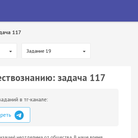
дача 117
Задание 19
ествознанию: задача 117
аданий в тг-канале:
треть
лизации) неотделима от общества. В наше время