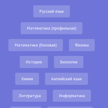
Русский язык
Математика (профильная)
Математика (базовая)
Физика
История
Биология
Химия
Английский язык
Литература
Информатика