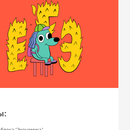
ы:
 блока "Экономика"