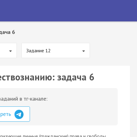
дача 6
Задание 12
ествознанию: задача 6
аданий в тг-канале:
треть
еризующие личные (гражданские) права и свободы