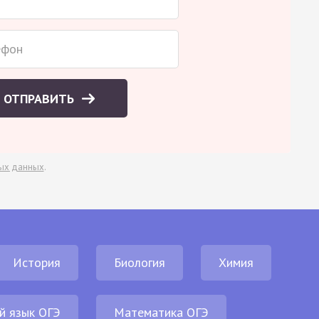
ОТПРАВИТЬ
ых данных
.
История
Биология
Химия
й язык ОГЭ
Математика ОГЭ