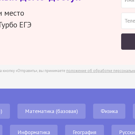
и место
Турбо ЕГЭ
а кнопку «Отправить», вы принимаете
положение об обработке персональн
)
Математика (базовая)
Физика
Информатика
География
Русски