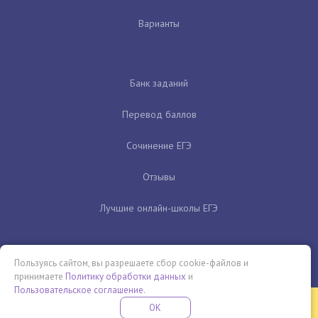
Варианты
Банк заданий
Перевод баллов
Сочинение ЕГЭ
Отзывы
Лучшие онлайн-школы ЕГЭ
Пользуясь сайтом, вы разрешаете сбор cookie-файлов и
принимаете
Политику обработки данных
и
Пользовательское соглашение
.
Бесплатная летняя школа
OK
ПОДРОБНЕЕ