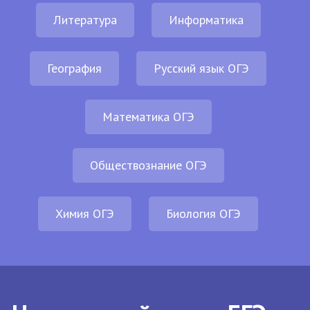
Литература
Информатика
География
Русский язык ОГЭ
Математика ОГЭ
Обществознание ОГЭ
Химия ОГЭ
Биология ОГЭ