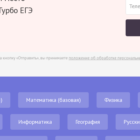
Турбо ЕГЭ
а кнопку «Отправить», вы принимаете
положение об обработке персональн
)
Математика (базовая)
Физика
Информатика
География
Русски