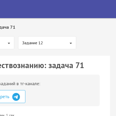
дача 71
Задание 12
ествознанию: задача 71
аданий в тг-канале:
треть
ин. 1 сек.