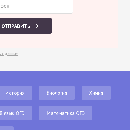
ОТПРАВИТЬ
ых данных
.
История
Биология
Химия
й язык ОГЭ
Математика ОГЭ