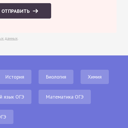
ОТПРАВИТЬ
ых данных
.
История
Биология
Химия
й язык ОГЭ
Математика ОГЭ
ОГЭ