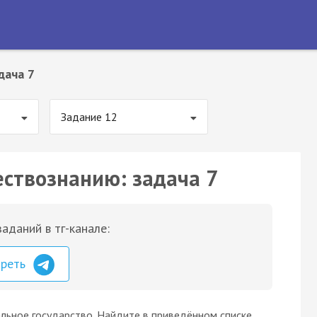
дача 7
Задание 12
ествознанию: задача 7
аданий в тг-канале:
треть
льное государство. Найдите в приведённом списке