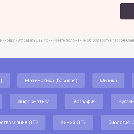
а кнопку «Отправить», вы принимаете
положение об обработке персональн
)
Математика (базовая)
Физика
Информатика
География
Русски
ствознание ОГЭ
Химия ОГЭ
Биология 