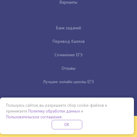
Варианты
Банк заданий
Перевод баллов
Сочинение ЕГЭ
Отзывы
Лучшие онлайн-школы ЕГЭ
Пользуясь сайтом, вы разрешаете сбор cookie-файлов и
принимаете
Политику обработки данных
и
Пользовательское соглашение
.
Бесплатная летняя школа
OK
ПОДРОБНЕЕ
ПРОВЕДИ ЭТО ЛЕТО С ПОЛЬЗОЙ