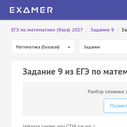
ЕГЭ по математике (база) 2027
/
Задание 9
/
За
Математика (базовая)
Задания
Задание 9 из ЕГЭ по матем
Разбор сложных з
Посмо
Найдите тангенс угла
(см. рис. ).
C
D
A