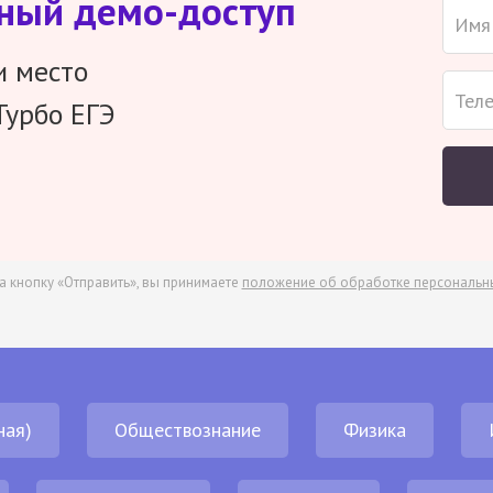
тный демо-доступ
и место
Турбо ЕГЭ
а кнопку «Отправить», вы принимаете
положение об обработке персональн
ная)
Обществознание
Физика