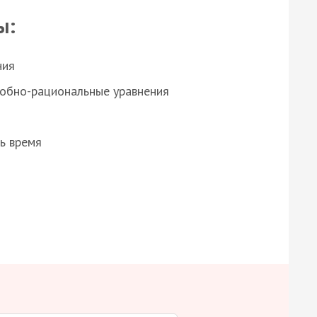
ы:
ния
робно-рациональные уравнения
ь время