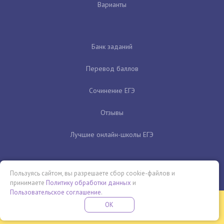
Варианты
Банк заданий
Перевод баллов
Сочинение ЕГЭ
Отзывы
Лучшие онлайн-школы ЕГЭ
Пользуясь сайтом, вы разрешаете сбор cookie-файлов и
принимаете
Политику обработки данных
и
Пользовательское соглашение
.
Бесплатная летняя школа
OK
ПОДРОБНЕЕ
ПРОВЕДИ ЭТО ЛЕТО С ПОЛЬЗОЙ