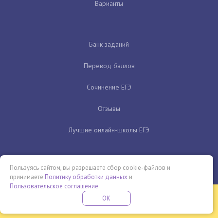
Варианты
Банк заданий
Перевод баллов
Сочинение ЕГЭ
Отзывы
Лучшие онлайн-школы ЕГЭ
Пользуясь сайтом, вы разрешаете сбор cookie-файлов и
принимаете
Политику обработки данных
и
Пользовательское соглашение
.
Бесплатная летняя школа
OK
ПОДРОБНЕЕ
ПРОВЕДИ ЭТО ЛЕТО С ПОЛЬЗОЙ