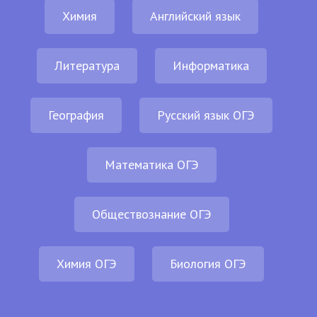
Химия
Английский язык
Литература
Информатика
География
Русский язык ОГЭ
Математика ОГЭ
Обществознание ОГЭ
Химия ОГЭ
Биология ОГЭ