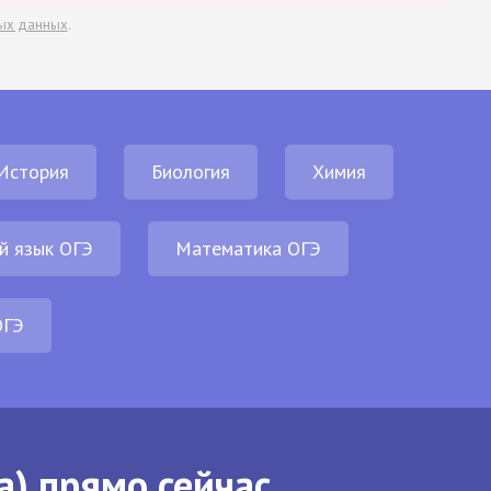
ых данных
.
История
Биология
Химия
й язык ОГЭ
Математика ОГЭ
ОГЭ
а) прямо сейчас