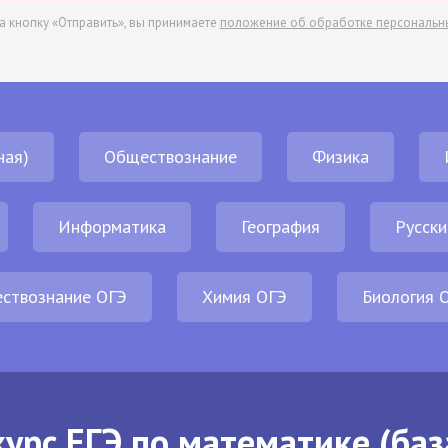
а кнопку «Отправить», вы принимаете
положение об обработке персональн
ная)
Обществознание
Физика
Информатика
География
Русски
ствознание ОГЭ
Химия ОГЭ
Биология 
урс ЕГЭ по математике (баз