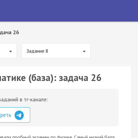
дача 26
Задание 8
атике (база): задача 26
аданий в тг-канале:
треть
вали пробный экзамен по физике. Самый низкий балл,