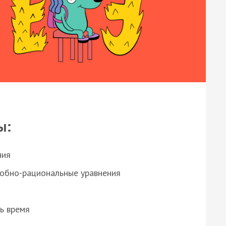
ы:
ния
робно-рациональные уравнения
ь время