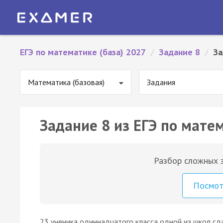
ЕГЭ по математике (база) 2027
/
Задание 8
/
За
Математика (базовая)
Задания
Задание 8 из ЕГЭ по матем
Разбор сложных з
Посмо
23 ученика одиннадцатого класса одной из школ сда